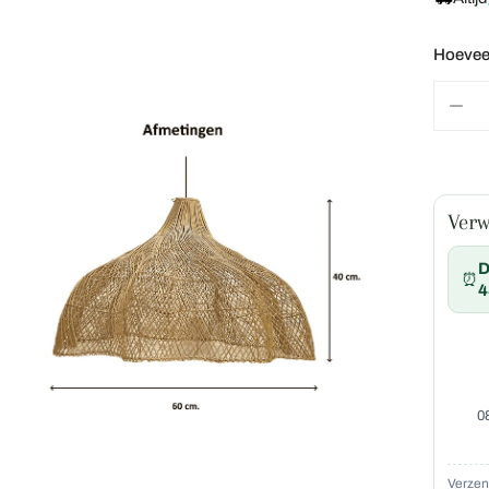
hanglamp – 4Shine
Hoevee
Rotan hanglamp Fela- rotan 
4Shine
OPEN MEDIA IN GALERIJWEERGAVE
AAN
Waterhyacint hanglamp Chic
ronde waterhyacint hanglamp
Rotan hanglamp Pacha -120
Verw
rechthoekige rotan hanglamp 
D
⏰
Ronde Rotan/Bamboe hangla
4
4shine
0
é parasol 300 cm – 4shine
Zeegras hanglamp Verano X
4Shine
Verze