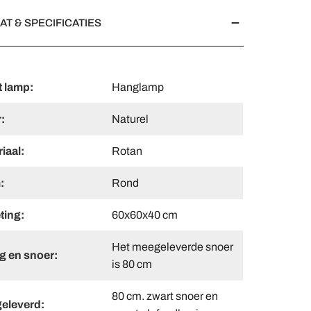
AT & SPECIFICATIES
t lamp:
Hanglamp
:
Naturel
iaal:
Rotan
:
Rond
ting:
60x60x40 cm
Het meegeleverde snoer
ng en snoer:
is 80 cm
80 cm. zwart snoer en
eleverd: