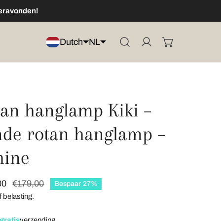
meravonden!
Dutch
NL
Log in
tan hanglamp Kiki –
e rotan
nde rotan hanglamp –
rotan
hine
pprijs
00
le
€179,00
e hanglamp
Bespaar
27%
f belasting.
de
gratis
verzending