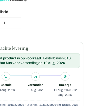
lheid
hanglamp –
TAL VERMINDEREN VOOR ROTAN HANGLAMP KIKI – RONDE R
VERHOOG HET AANTAL VOOR ROTAN HANGLAMP KIK
o-Ø49cm-
 – 4Shine
×32 cm-
achte levering
– 4Shine
it product is op voorraad.
Bestel binnen
01u
mp Brisa –
8m 39s
voor verzending op
10 aug. 2026
Besteld
Verzonden
Bezorgd
8 aug. 2026
10 aug. 2026
11 aug. 2026 - 12
aug. 2026
L -Ø50cm-
nding:
10 aug. 2026
· Levering:
11 aug. 2026 t/m 12 aug. 2026