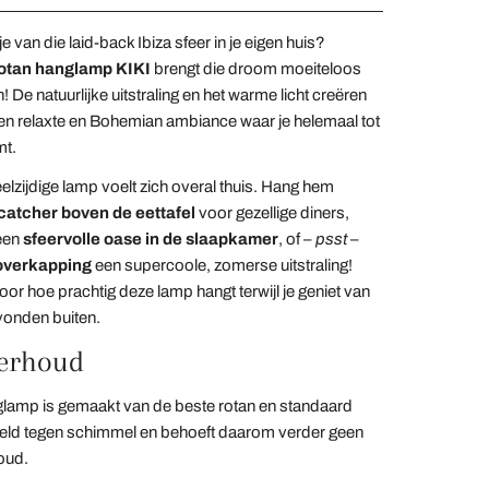
 van die laid-back Ibiza sfeer in je eigen huis?
otan hanglamp KIKI
brengt die droom moeiteloos
n! De natuurlijke uitstraling en het warme licht creëren
een relaxte en Bohemian ambiance waar je helemaal tot
mt.
elzijdige lamp voelt zich overal thuis. Hang hem
catcher boven de eettafel
voor gezellige diners,
een
sfeervolle oase in de slaapkamer
, of –
psst
–
overkapping
een supercoole, zomerse uitstraling!
voor hoe prachtig deze lamp hangt terwijl je geniet van
vonden buiten.
erhoud
lamp is gemaakt van de beste rotan en standaard
ld tegen schimmel en behoeft daarom verder geen
oud.