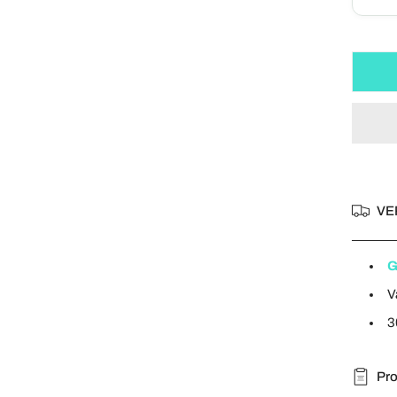
parasol 250 cm.
OPEN MEDIA IN GALERIJWEERGAVE
Zeegras hanglamp Verano -
parasol – 300 cm – 4shine
4Shine
Ronde zeegras hanglamp Javi
VE
G
V
3
Pro