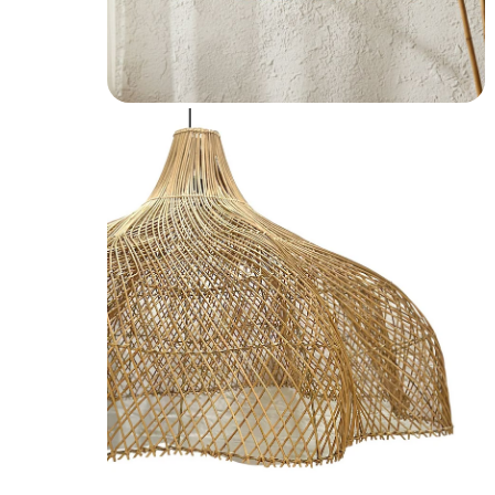
OPEN MEDIA IN GALERIJWEERGAVE
Kokos vloerkleed met franjes 160×230
Macram
cm – rechthoekig vloerkleed – 4shine