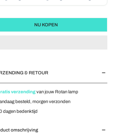
Ø35cm-
NU KOPEN
 – 4shine
RZENDING & RETOUR
ratis verzending
van jouw Rotan lamp
andaag besteld, morgen verzonden
0 dagen bedenktijd
duct omschrijving