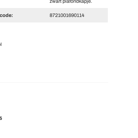
zwart plafondkapje.
code:
8721001690114
l
5