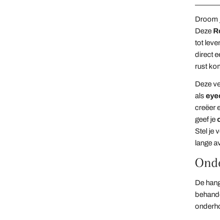
Droom je
Deze
R
tot leve
direct 
rust ko
Deze ve
als
eye
creëer 
geef je
Stel je 
lange a
Ond
De hang
behande
onderh